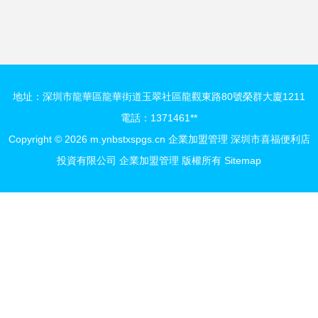
詢實戰指南
生財之路
地址：深圳市龍華區龍華街道玉翠社區龍觀東路80號榮群大廈1211
電話：1371461**
Copyright © 2026
m.ynbstxspgs.cn
企業加盟管理
深圳市喜福便利店
投資有限公司
企業加盟管理
版權所有
Sitemap