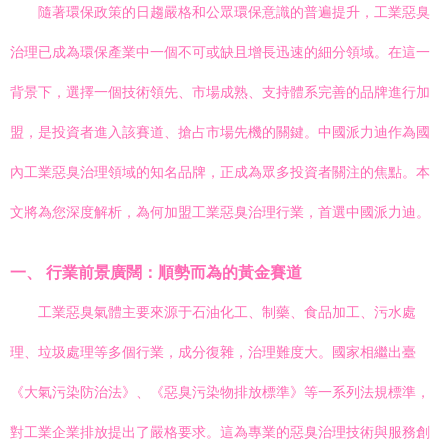
隨著環保政策的日趨嚴格和公眾環保意識的普遍提升，工業惡臭
治理已成為環保產業中一個不可或缺且增長迅速的細分領域。在這一
背景下，選擇一個技術領先、市場成熟、支持體系完善的品牌進行加
盟，是投資者進入該賽道、搶占市場先機的關鍵。中國派力迪作為國
內工業惡臭治理領域的知名品牌，正成為眾多投資者關注的焦點。本
文將為您深度解析，為何加盟工業惡臭治理行業，首選中國派力迪。
一、 行業前景廣闊：順勢而為的黃金賽道
工業惡臭氣體主要來源于石油化工、制藥、食品加工、污水處
理、垃圾處理等多個行業，成分復雜，治理難度大。國家相繼出臺
《大氣污染防治法》、《惡臭污染物排放標準》等一系列法規標準，
對工業企業排放提出了嚴格要求。這為專業的惡臭治理技術與服務創