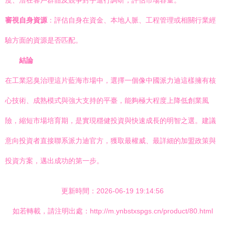
度、潛在客戶群體及競爭對手進行調研，評估市場容量。
審視自身資源
：評估自身在資金、本地人脈、工程管理或相關行業經
驗方面的資源是否匹配。
結論
在工業惡臭治理這片藍海市場中，選擇一個像中國派力迪這樣擁有核
心技術、成熟模式與強大支持的平臺，能夠極大程度上降低創業風
險，縮短市場培育期，是實現穩健投資與快速成長的明智之選。建議
意向投資者直接聯系派力迪官方，獲取最權威、最詳細的加盟政策與
投資方案，邁出成功的第一步。
更新時間：2026-06-19 19:14:56
如若轉載，請注明出處：http://m.ynbstxspgs.cn/product/80.html