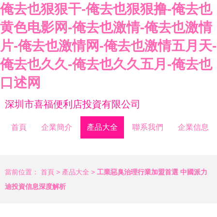
俺去也狠狠干-俺去也狠狠撸-俺去也
黄色电影网-俺去也激情-俺去也激情
片-俺去也激情网-俺去也激情五月天-
俺去也久久-俺去也久久五月-俺去也
口述网
深圳市喜福便利店投資有限公司
首頁
企業簡介
產品大全
聯系我們
企業信息
當前位置：
首頁
>
產品大全
>
工業惡臭治理行業加盟首選 中國派力
迪投資信息深度解析