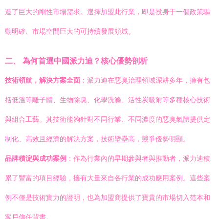
造了巨大的剛性市場需求。選擇加盟此行業，即是投身于一個政策驅
動明確、市場空間巨大的可持續發展領域。
二、 為何首選中國派力迪？核心優勢剖析
技術領航，解決方案全面
：派力迪在惡臭治理領域深耕多年，擁有包
括低溫等離子體、生物除臭、化學洗滌、活性炭吸附等多種核心技術
與組合工藝。其技術能夠針對不同行業、不同濃度的惡臭氣體提供定
制化、高效且經濟的解決方案，技術壁壘高，競爭優勢明顯。
品牌積淀與成功案例
：作為行業內的早期參與者與推動者，派力迪積
累了豐富的項目經驗，擁有大量來自各行業的成功應用案例。這些案
例不僅是技術實力的證明，也為加盟商提供了寶貴的市場切入范本和
客戶信任背書。